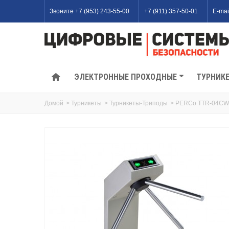
Звоните +7 (953) 243-55-00
+7 (911) 357-50-01
E-mai
ЭЛЕКТРОННЫЕ ПРОХОДНЫЕ
ТУРНИК
Домой
>
Турникеты
>
Турникеты-Триподы
>
PERCo TTR-04CW Т