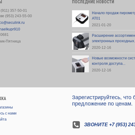
Ы
ПОСЛЕДНИЕ НОВОСТИ
 (911) 357-50-01
Начало продаж пиромет
ове (953) 243-55-00
AT01
co@seculink.ru
2021-01-20
haelkupr910
30681
Расширение ассортиме
электронных проходных..
ник-Пятница
2020-12-16
Новые возможности сис
контроля доступа...
2020-12-16
Зарегистрируйтесь, что
ЖКА
предложение по ценам.
агазины
сь с нами
айта
ЗВОНИТЕ +7 (953) 243