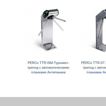
PERCo TTR-08A Турникет-
PERCo TTR-07.
В корзину
В к
трипод с автоматическими
трипод с авто
планками Антипаника
планками А