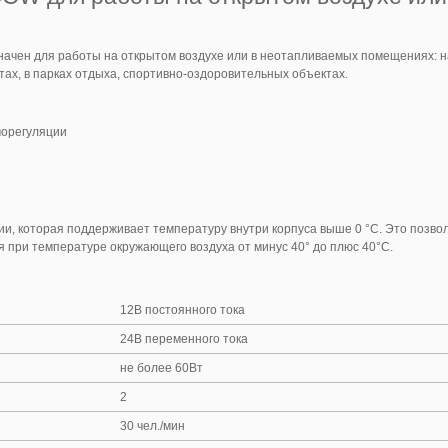
чен для работы на открытом воздухе или в неотапливаемых помещениях: на
ах, в парках отдыха, спортивно-оздоровительных объектах.
морегуляции
и, которая поддерживает температуру внутри корпуса выше 0 °C. Это позво
 при температуре окружающего воздуха от минус 40° до плюс 40°С.
12В постоянного тока
24В переменного тока
не более 60Вт
2
30 чел./мин