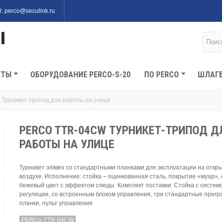
l: perco@seculink.ru
ЕТЫ
ОБОРУДОВАНИЕ PERCO-S-20
ПО PERCO
ШЛАГ
урникет-трипод для работы на улице
PERCO TTR-04CW ТУРНИКЕТ-ТРИПОД Д
РАБОТЫ НА УЛИЦЕ
Турникет эл/мех со стандартными планками для эксплуатации на откр
воздухе. Исполнение: стойка – оцинкованная сталь, покрытие «муар», 
бежевый цвет с эффектом слюды. Комплект поставки: Стойка с систем
регуляции, со встроенным блоком управления, три стандартные пре
планки, пульт управления
PERCo-TTR-04CW