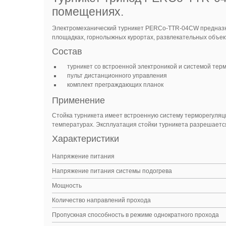
помещениях.
Электромеханический турникет PERCo-TTR-04CW предназна
площадках, горнолыжных курортах, развлекательных объект
Состав
турникет со встроенной электроникой и системой тер
пульт дистанционного управления
комплект преграждающих планок
Применение
Стойка турникета имеет встроенную систему терморегуляци
температурах. Эксплуатация стойки турникета разрешается
Характеристики
Напряжение питания
Напряжение питания системы подогрева
Мощность
Количество направлений прохода
Пропускная способность в режиме однократного прохода