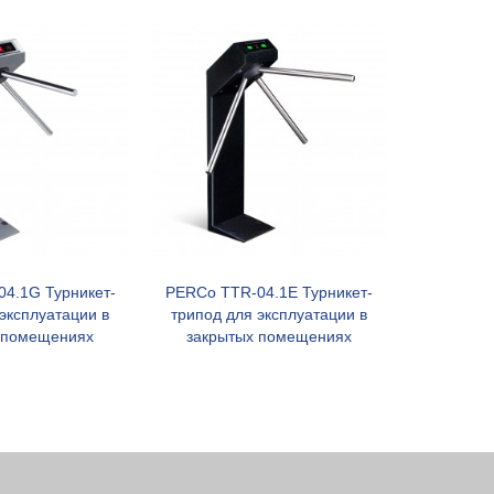
4.1G Турникет-
PERCo TTR-04.1E Турникет-
PERCo T-
В корзину
В корзину
эксплуатации в
трипод для эксплуатации в
для экспл
 помещениях
закрытых помещениях
п