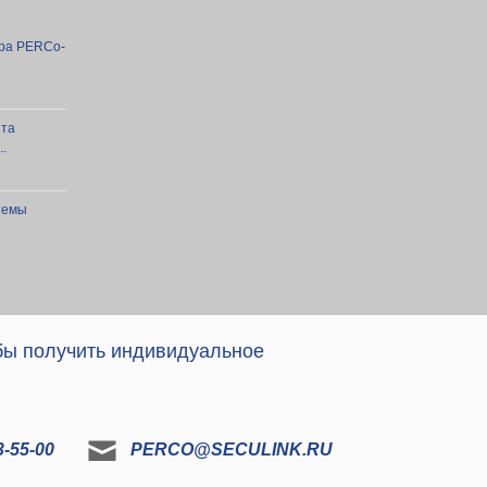
ра PERCo-
нта
.
темы
 бы получить индивидуальное
-55-00
PERCO@SECULINK.RU