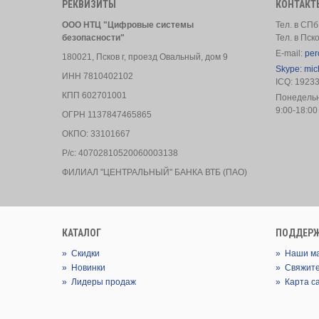
РЕКВИЗИТЫ
КОНТАКТ
ООО НТЦ "Цифровые системы
Тел. в СПб
безопасности"
Тел. в Пск
E-mail:
per
180021, Псков г, проезд Овальный, дом 9
Skype: mic
ИНН 7810402102
ICQ: 1923
КПП 602701001
Понедель
9:00-18:00
ОГРН 1137847465865
ОКПО: 33101667
Р/с: 40702810520060003138
ФИЛИАЛ "ЦЕНТРАЛЬНЫЙ" БАНКА ВТБ (ПАО)
КАТАЛОГ
ПОДДЕР
»
Скидки
»
Наши м
»
Новинки
»
Свяжите
»
Лидеры продаж
»
Карта с