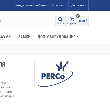
Вход в личный кабинет
Новости
Доставка
0
0,00 ₽
Поиск
Корзина
БАУМЫ
ЗАМКИ
ДОП. ОБОРУДОВАНИЕ
ЛЯ
ытом
светло-
ой термо-
граждающие