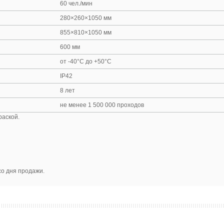
60 чел./мин
280×260×1050 мм
855×810×1050 мм
600 мм
от -40°C до +50°C
IP42
8 лет
не менее 1 500 000 проходов
раской.
со дня продажи.