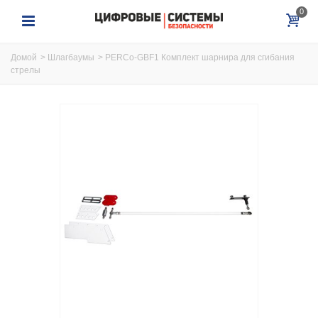
0
Домой
>
Шлагбаумы
>
PERCo-GBF1 Комплект шарнира для сгибания
стрелы