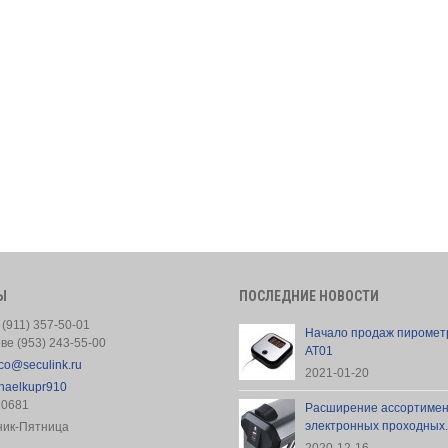
Ы
ПОСЛЕДНИЕ НОВОСТИ
 (911) 357-50-01
Начало продаж пиромет
ове (953) 243-55-00
AT01
co@seculink.ru
2021-01-20
haelkupr910
30681
Расширение ассортиме
электронных проходных..
ник-Пятница