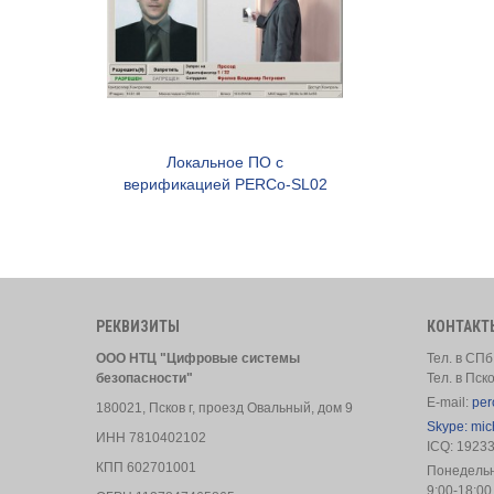
Локальное ПО с
В корзину
верификацией PERCo-SL02
РЕКВИЗИТЫ
КОНТАКТ
ООО НТЦ "Цифровые системы
Тел. в СПб
безопасности"
Тел. в Пск
E-mail:
per
180021, Псков г, проезд Овальный, дом 9
Skype: mic
ИНН 7810402102
ICQ: 1923
КПП 602701001
Понедель
9:00-18:00