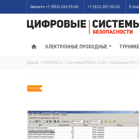
Звоните +7 (953) 243-55-00
+7 (911) 357-50-01
E-mai
ЭЛЕКТРОННЫЕ ПРОХОДНЫЕ
ТУРНИК
Домой
>
ПО PERCo
>
Система PERCo-S-20
>
Локальное ПО
РАСПРОДАЖА