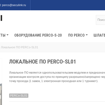
l: perco@seculink.ru
ЕТЫ
ОБОРУДОВАНИЕ PERCO-S-20
ПО PERCO
ШЛАГ
>
Локальное ПО PERCo-SL01
ЛОКАЛЬНОЕ ПО PERCO-SL01
Локальное ПО является однопользовательским модулем и предназнач
организации контроля доступа по принципу разрешено/запрещено че
точку прохода (1 замок, 1 электронная проходная или 1 турникет).
PERCo-SL01