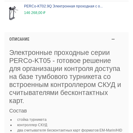
PERCo-KT02.9Q Электронная проходная с о...
146 268,00 ₽
ОПИСАНИЕ
Электронные проходные серии
PERCo
-
KT
05 - готовое решение
для организации контроля доступа
на базе тумбового турникета со
встроенным контроллером СКУД и
считывателями бесконтактных
карт.
Состав
стойка турникета
контроллер СКУД
два считывателя бесконтактных карт форматов
EM
-
Marin
/
HID