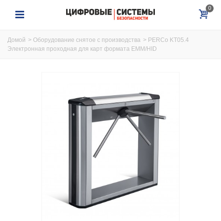
0
Домой
>
Оборудование снятое с производства
>
PERCo KT05.4
Электронная проходная для карт формата EMM/HID