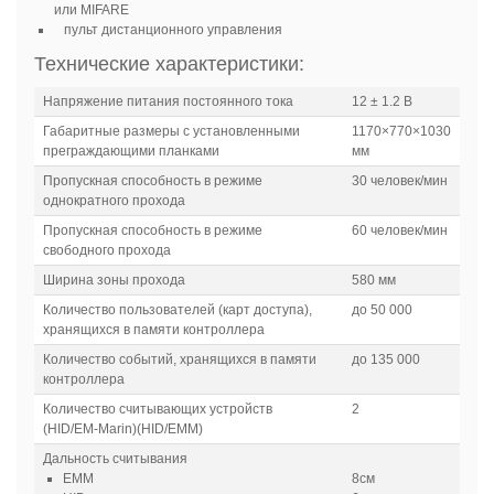
или
MIFARE
пульт дистанционного управления
Технические характеристики:
Напряжение питания постоянного тока
12 ± 1.2 В
Габаритные размеры с установленными
1170×770×1030
преграждающими планками
мм
Пропускная способность в режиме
30 человек/мин
однократного прохода
Пропускная способность в режиме
60 человек/мин
свободного прохода
Ширина зоны прохода
580 мм
Количество пользователей (карт доступа),
до 50 000
хранящихся в памяти контроллера
Количество событий, хранящихся в памяти
до 135 000
контроллера
Количество считывающих устройств
2
(HID/EM-Marin)(HID/EMM)
Дальность считывания
EMM
8см