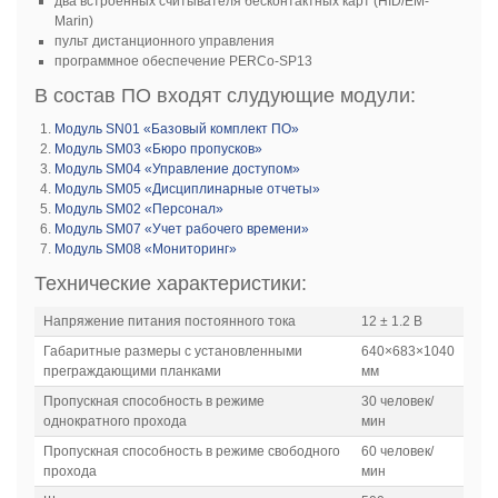
два встроенных считывателя бесконтактных карт (HID/EM-
Marin)
пульт дистанционного управления
программное обеспечение PERCo-SP13
В состав ПО входят слудующие модули:
Модуль SN01 «Базовый комплект ПО»
Модуль SM03 «Бюро пропусков»
Модуль SM04 «Управление доступом»
Модуль SM05 «Дисциплинарные отчеты»
Модуль SM02 «Персонал»
Модуль SM07 «Учет рабочего времени»
Модуль SM08 «Мониторинг»
Технические характеристики:
Напряжение питания постоянного тока
12 ± 1.2 В
Габаритные размеры с установленными
640×683×1040
преграждающими планками
мм
Пропускная способность в режиме
30 человек/
однократного прохода
мин
Пропускная способность в режиме свободного
60 человек/
прохода
мин