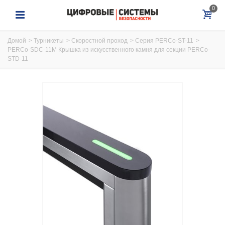
0
Домой
>
Турникеты
>
Скоростной проход
>
Серия PERCo-ST-11
>
PERCo-SDС-11M Крышка из искусственного камня для секции PERCo-
STD-11