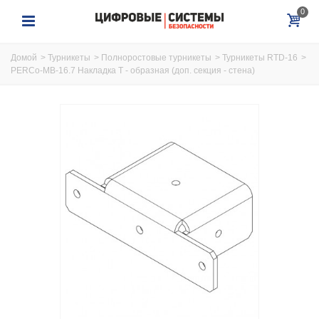
0
Домой
>
Турникеты
>
Полноростовые турникеты
>
Турникеты RTD-16
>
PERCo-MB-16.7 Накладка Т - образная (доп. секция - стена)