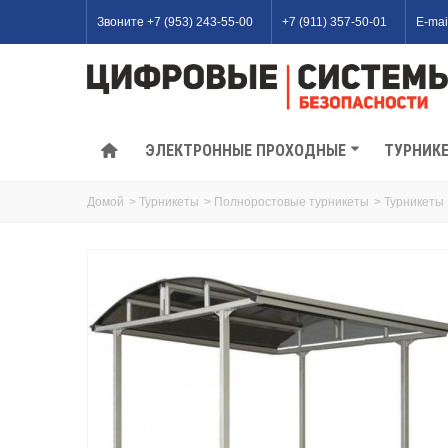
Звоните +7 (953) 243-55-00
+7 (911) 357-50-01
E-mai
ЭЛЕКТРОННЫЕ ПРОХОДНЫЕ
ТУРНИК
Домой
>
Турникеты
>
Полноростовые турникеты
>
Турникеты