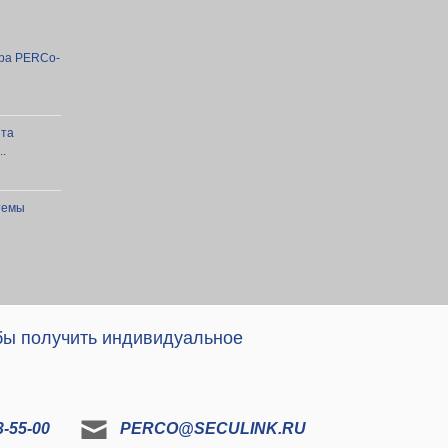
ра PERCo-
нта
.
темы
 бы получить индивидуальное
-55-00
PERCO@SECULINK.RU