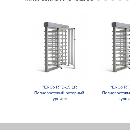
PERCo RTD-15.1R
PERCo RT
В корзину
В к
Полноростовый роторный
Полноростовы
турникет
турни