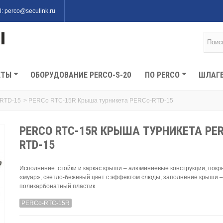
l: perco@seculink.ru
ЕТЫ
ОБОРУДОВАНИЕ PERCO-S-20
ПО PERCO
ШЛАГ
 RTD-15
>
PERCo RTC-15R Крыша турникета PERCo-RTD-15
PERCO RTC-15R КРЫША ТУРНИКЕТА PE
RTD-15
Исполнение: стойки и каркас крыши – алюминиевые конструкции, покр
«муар», светло-бежевый цвет с эффектом слюды, заполнение крыши –
поликарбонатный пластик
PERCo-RTC-15R