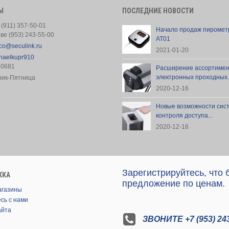
Ы
ПОСЛЕДНИЕ НОВОСТИ
 (911) 357-50-01
Начало продаж пиромет
ове (953) 243-55-00
AT01
co@seculink.ru
2021-01-20
haelkupr910
30681
Расширение ассортиме
электронных проходных..
ник-Пятница
2020-12-16
Новые возможности сис
контроля доступа...
2020-12-16
Зарегистрируйтесь, что
ЖКА
предложение по ценам.
агазины
сь с нами
айта
ЗВОНИТЕ +7 (953) 243