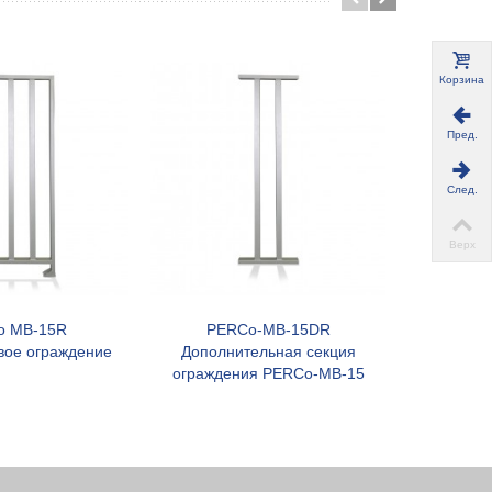
Корзина
Пред.
След.
Верх
o MB-15R
PERCo-MB-15DR
PERCo-RF
В корзину
В корзину
вое ограждение
Дополнительная секция
верхн
ограждения PERCo-MB-15
турнике