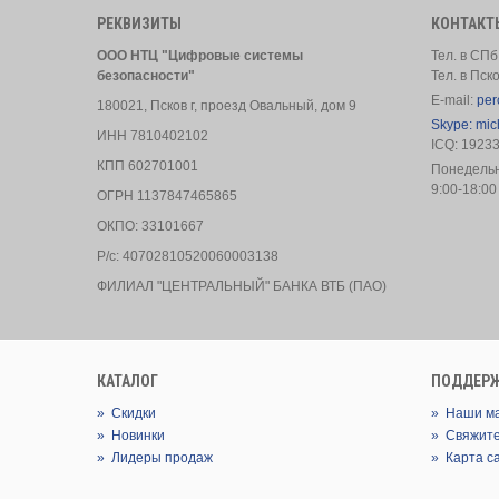
РЕКВИЗИТЫ
КОНТАКТ
ООО НТЦ "Цифровые системы
Тел. в СПб
безопасности"
Тел. в Пск
E-mail:
per
180021, Псков г, проезд Овальный, дом 9
Skype: mic
ИНН 7810402102
ICQ: 1923
КПП 602701001
Понедель
9:00-18:00
ОГРН 1137847465865
ОКПО: 33101667
Р/с: 40702810520060003138
ФИЛИАЛ "ЦЕНТРАЛЬНЫЙ" БАНКА ВТБ (ПАО)
КАТАЛОГ
ПОДДЕР
»
Скидки
»
Наши м
»
Новинки
»
Свяжите
»
Лидеры продаж
»
Карта с