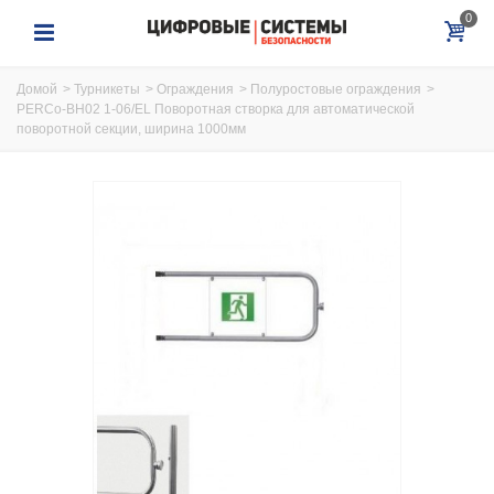
0
Домой
>
Турникеты
>
Ограждения
>
Полуростовые ограждения
>
PERCo-BH02 1-06/EL Поворотная створка для автоматической
поворотной секции, ширина 1000мм