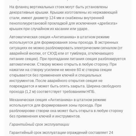
На фланец вертикальных стоек могут быть установлены
декоративные крышки. Крышки изготовлены из нержавеющей
стали, имеют диаметр 124 мм и снабжены внутренней
пенополиуретановой прокладкой для исключения «дребезга»
крышек при случайном их касании или ударе.
Автоматическая секция «Антипаника» в штатном режиме
используется для формирования зоны прохода. В экстренных
ситуациях ее можно разблокировать электрическим сигналом (от
аварийной кнопки, от СКУД или от тумблера, отключающего
питание секции). При пропадании питания секция разблокируется
автоматически. Створку можно открыть в любую сторону. При
нажатии на створку усилием не менее 60 кг створка секции
открывается без применения ключей и специальных
инструментов. После аварийного открытия секция не
повреждается и может быть опять закрыта. Ширина свободного
прохода (1,2 м) соответствует требованиям НПБ.
Механическая секция «Антипаника» в штатном режиме
используется для формирования зоны прохода. При
разблокировке створки она может быть открыта в любую сторону
без применения ключей и инструментов.
Гарантийный срок эксплуатации
Гарантийный срок эксплуатации ограждений составляет 24