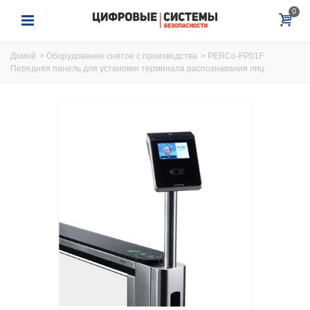
0
Домой
>
Оборудование снятое с производства
>
PERCo-FP01F
Передняя панель для установки терминала распознавания лиц