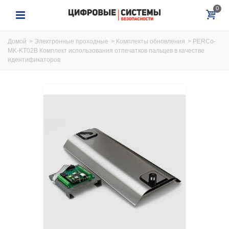
0
Домой
>
Электронные проходные
>
Комплекты обновления
>
PERCo-
MK-KT02B Комплект использования отпечатков пальцев в качестве
идентификаторов